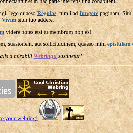
onnectantur et in hac parte interretis una cohabitent.
ungi, lege quaeso
Regulas
, tum i ad
Iungere
paginam. Situ 
m Vivim
situi tuo addere.
um
videre potes etsi tu membrum non es!
em, suasionem, aut sollicitudinem, quaeso mihi
epistulam 
ialis a mirabili
Webringu
sustinetur!