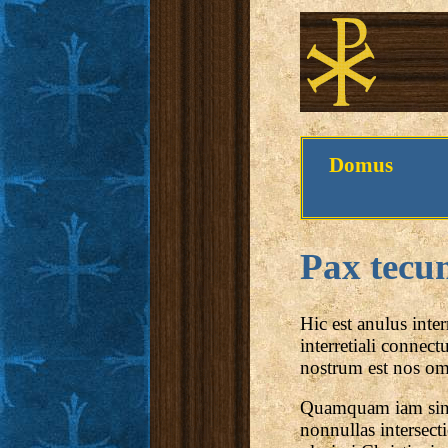
Domus
Pax tecu
Hic est anulus inter
interretiali connec
nostrum est nos om
Quamquam iam sint 
nonnullas intersec