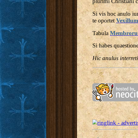
plurimi Christiani c
Si vis hoc anulo i
te oportet
Vexillu
Tabula
Membror
Si habes quaestion
Hic anulus interret