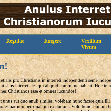
Regulae
Iungere
Vexillum
Vivum
m!
retialis pro Christianis in interreti independenti semi-inde
tunt situs interretiales qui aliquid commune habent. Hoc i
nes Christianos esse et omnes iucundos!
unus aut duo anuli similes, volebam hunc facere quia illi 
tiones partium personalium excludunt. Volo hunc anulum ha