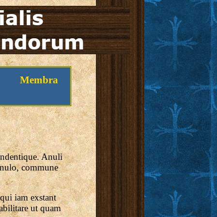
Membra
pendentique. Anuli
n anulo, commune
qui iam exstant
bilitare ut quam